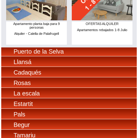
Apartamento planta baja para 9
OFERTAS ALQUILER
personas
Apartamentos rebajados 1-8 Julio
Alquiler - Calella de Palafrugell
Puerto de la Selva
Llansá
Cadaqués
Rosas
La escala
Estartit
Pals
Begur
Tamariu